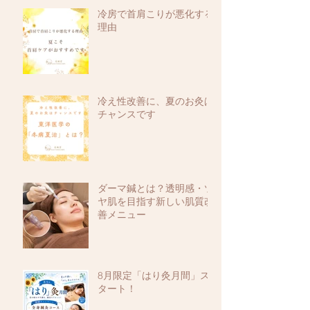
冷房で首肩こりが悪化する
理由
冷え性改善に、夏のお灸は
チャンスです
ダーマ鍼とは？透明感・ツ
ヤ肌を目指す新しい肌質改
善メニュー
8月限定「はり灸月間」ス
タート！