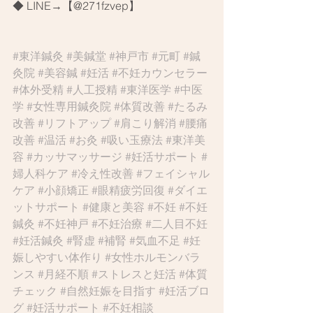
◆ LINE→【@271fzvep】
#東洋鍼灸
#美鍼堂
#神戸市
#元町
#鍼
灸院
#美容鍼
#妊活
#不妊カウンセラー
#体外受精
#人工授精
#東洋医学
#中医
学
#女性専用鍼灸院
#体質改善
#たるみ
改善
#リフトアップ
#肩こり解消
#腰痛
改善
#温活
#お灸
#吸い玉療法
#東洋美
容
#カッサマッサージ
#妊活サポート
#
婦人科ケア
#冷え性改善
#フェイシャル
ケア
#小顔矯正
#眼精疲労回復
#ダイエ
ットサポート
#健康と美容
#不妊
#不妊
鍼灸
#不妊神戸
#不妊治療
#二人目不妊
#妊活鍼灸
#腎虚
#補腎
#気血不足
#妊
娠しやすい体作り
#女性ホルモンバラ
ンス
#月経不順
#ストレスと妊活
#体質
チェック
#自然妊娠を目指す
#妊活ブロ
グ
#妊活サポート
#不妊相談