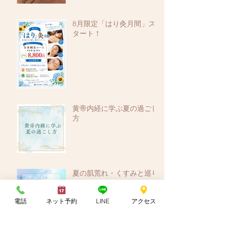
8月限定「はり灸月間」ス
タート！
黄帝内経に学ぶ夏の過ごし
方
夏の肌荒れ・くすみと巡り
電話
ネット予約
LINE
アクセス