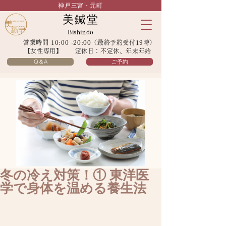
神戸三宮・元町
美鍼堂
Bishindo
営業時間 10:00 -20:00（最終予約受付19時）
【女性専用】 定休日：不定休、年末年始
Q＆A
ご予約
冬の冷え対策！① 東洋医
学で身体を温める養生法