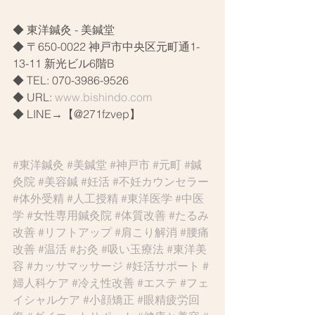
◆ 東洋鍼灸 - 美鍼堂
◆ 〒650-0022 神戸市中央区元町通1-
13-11 新光ビル6階B
◆ TEL: 070-3986-9526
◆ URL: 
www.bishindo.com
◆ LINE→【@271fzvep】
#東洋鍼灸
#美鍼堂
#神戸市
#元町
#鍼
灸院
#美容鍼
#妊活
#不妊カウンセラー
#体外受精
#人工授精
#東洋医学
#中医
学
#女性専用鍼灸院
#体質改善
#たるみ
改善
#リフトアップ
#肩こり解消
#腰痛
改善
#温活
#お灸
#吸い玉療法
#東洋美
容
#カッサマッサージ
#妊活サポート
#
婦人科ケア
#冷え性改善
#エステ
#フェ
イシャルケア
#小顔矯正
#眼精疲労回