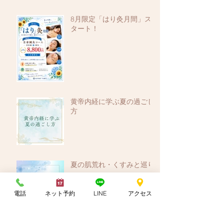
8月限定「はり灸月間」ス
タート！
黄帝内経に学ぶ夏の過ごし
方
夏の肌荒れ・くすみと巡り
電話
ネット予約
LINE
アクセス