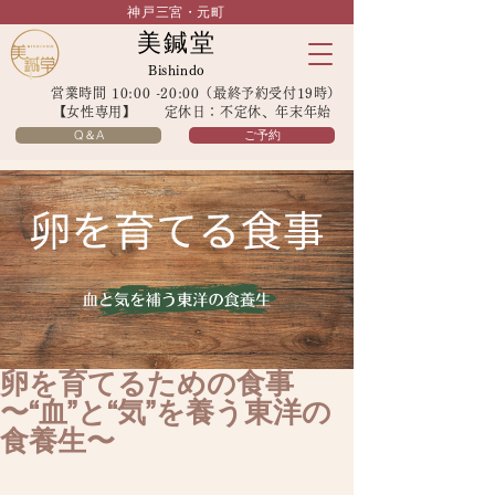
神戸三宮・元町
美鍼堂
Bishindo
営業時間 10:00 -20:00（最終予約受付19時）
【女性専用】 定休日：不定休、年末年始
Q＆A
ご予約
卵を育てるための食事
〜“血”と“気”を養う東洋の
食養生〜