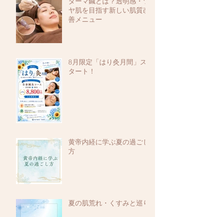
ダーマ鍼とは？透明感・ツ
ヤ肌を目指す新しい肌質改
善メニュー
8月限定「はり灸月間」ス
タート！
黄帝内経に学ぶ夏の過ごし
方
夏の肌荒れ・くすみと巡り