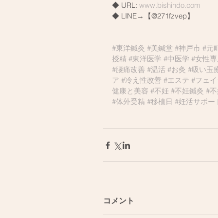
◆ URL: 
www.bishindo.com
◆ LINE→【@271fzvep】
#東洋鍼灸
#美鍼堂
#神戸市
#元
授精
#東洋医学
#中医学
#女性
#腰痛改善
#温活
#お灸
#吸い玉
ア
#冷え性改善
#エステ
#フェ
健康と美容
#不妊
#不妊鍼灸
#
#体外受精
#移植日
#妊活サポー
コメント