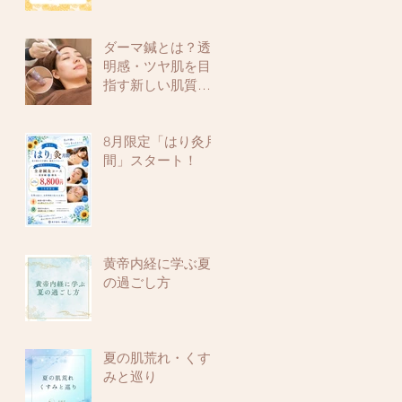
ダーマ鍼とは？透
明感・ツヤ肌を目
指す新しい肌質改
善メニュー
8月限定「はり灸月
間」スタート！
黄帝内経に学ぶ夏
の過ごし方
夏の肌荒れ・くす
みと巡り