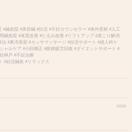
町
#鍼灸院
#美容鍼
#妊活
#不妊カウンセラー
#体外受精
#人工
専用鍼灸院
#体質改善
#たるみ改善
#リフトアップ
#肩こり解消
療法
#東洋美容
#カッサマッサージ
#妊活サポート
#婦人科ケ
イシャルケア
#小顔矯正
#眼精疲労回復
#ダイエットサポート
#
不妊神戸
#不妊治療
ト
#妊活鍼灸
#リラックス