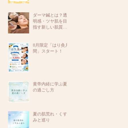
ダーマ鍼とは？透
明感・ツヤ肌を目
指す新しい肌質改
善メニュー
8月限定「はり灸月
間」スタート！
黄帝内経に学ぶ夏
の過ごし方
夏の肌荒れ・くす
みと巡り