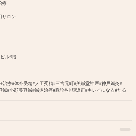
治療
用サロン
光ビル6階
妊治療#体外受精#人工受精#三宮元町#美鍼堂神戸#神戸鍼灸#
容鍼#小顔美容鍼#鍼灸治療#脈診#小顔矯正#キレイになる#たる