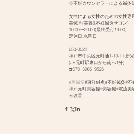
💠不妊カウンセラーによる鍼灸
女性による女性のための女性専
美鍼堂(美容&不妊鍼灸サロン)
10:00〜20:00(最終受付19:00)
定休日:水曜日
650-0022
神戸市中央区元町通1-13-11 新
(JR元町駅東口から南へ1分)
☎️070ｰ3986ｰ9526
#美鍼堂
#東洋鍼灸#不妊鍼灸#不
神戸元町美容鍼#美容鍼#電流美
み改善