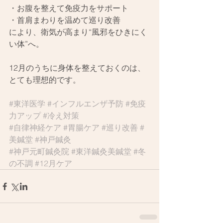
・お腹を整えて免疫力をサポート
・首肩まわりを温めて巡り改善
により、衛気が高まり“風邪をひきにく
い体”へ。
12月のうちに身体を整えておくのは、
とても理想的です。
#東洋医学
#インフルエンザ予防
#免疫
力アップ
#冷え対策
#自律神経ケア
#胃腸ケア
#巡り改善
#
美鍼堂
#神戸鍼灸
#神戸元町鍼灸院
#東洋鍼灸美鍼堂
#冬
の不調
#12月ケア