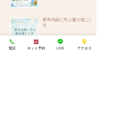
黄帝内経に学ぶ夏の過ごし
方
電話
ネット予約
LINE
アクセス
夏の肌荒れ・くすみと巡り
夏の頭痛・重だるさ対策
夏の首肩こり｜冷房と姿勢
の影響