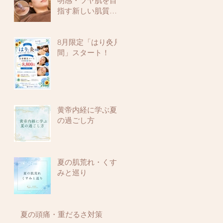
明感・ツヤ肌を目
指す新しい肌質改
善メニュー
8月限定「はり灸月
間」スタート！
黄帝内経に学ぶ夏
の過ごし方
夏の肌荒れ・くす
みと巡り
夏の頭痛・重だるさ対策