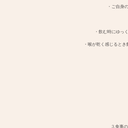
・ご自身
・飲む時にゆっ
・喉が乾く感じるとき
3.食事