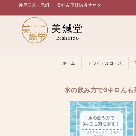
神戸三宮・元町
美容＆不妊鍼灸サロン
美鍼堂
Bishindo
ホーム
トライアルコース
水の飲み方で3キロんも