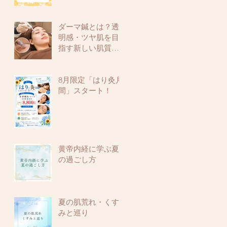
ダーマ鍼とは？透
明感・ツヤ肌を目
指す新しい肌質改
善メニュー
8月限定「はり灸月
間」スタート！
黄帝内経に学ぶ夏
の過ごし方
夏の肌荒れ・くす
みと巡り