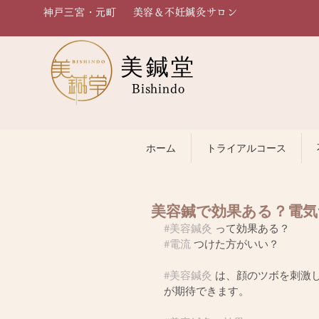
神戸三宮・元町
美容＆不妊鍼灸サロン
美鍼堂
Bishindo
ホーム
トライアルコース
美容鍼で効果ある？電
#美容鍼灸
 って効果ある？
#電流
 つけた方がいい？
#美容鍼灸
 は、顔のツボを刺激
が期待できます。