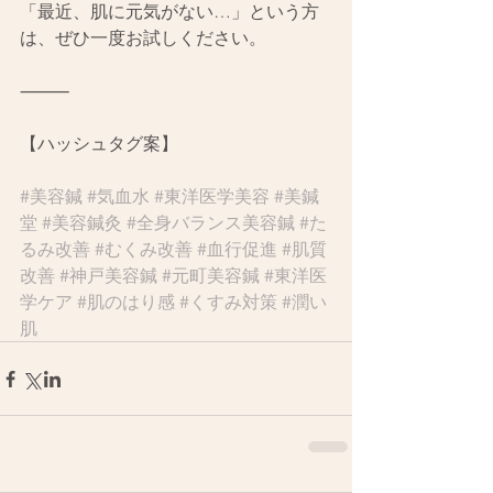
「最近、肌に元気がない…」という方
は、ぜひ一度お試しください。
⸻
【ハッシュタグ案】
#美容鍼
#気血水
#東洋医学美容
#美鍼
堂
#美容鍼灸
#全身バランス美容鍼
#た
るみ改善
#むくみ改善
#血行促進
#肌質
改善
#神戸美容鍼
#元町美容鍼
#東洋医
学ケア
#肌のはり感
#くすみ対策
#潤い
肌