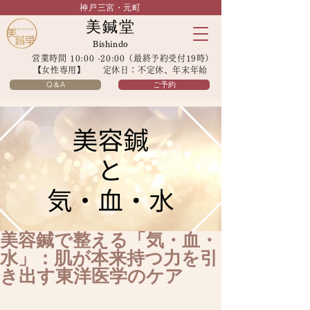
神戸三宮・元町
美鍼堂
Bishindo
営業時間 10:00 -20:00（最終予約受付19時）
【女性専用】 定休日：不定休、年末年始
Q＆A
ご予約
美容鍼で整える「気・血・
水」：肌が本来持つ力を引
き出す東洋医学のケア