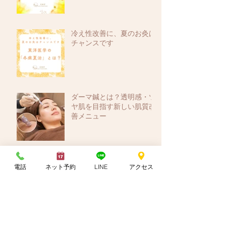
冷え性改善に、夏のお灸は
チャンスです
ダーマ鍼とは？透明感・ツ
ヤ肌を目指す新しい肌質改
善メニュー
8月限定「はり灸月間」ス
電話
ネット予約
LINE
アクセス
タート！