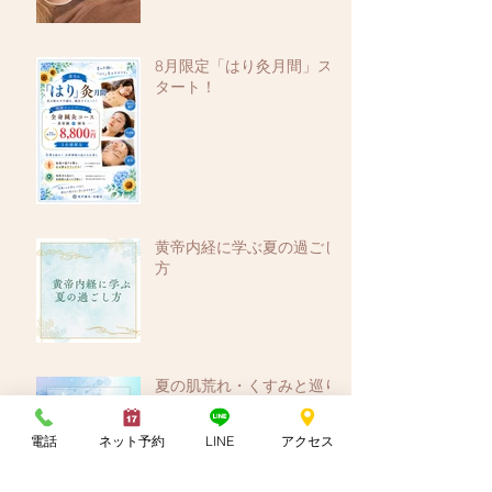
8月限定「はり灸月間」ス
タート！
黄帝内経に学ぶ夏の過ごし
方
夏の肌荒れ・くすみと巡り
電話
ネット予約
LINE
アクセス