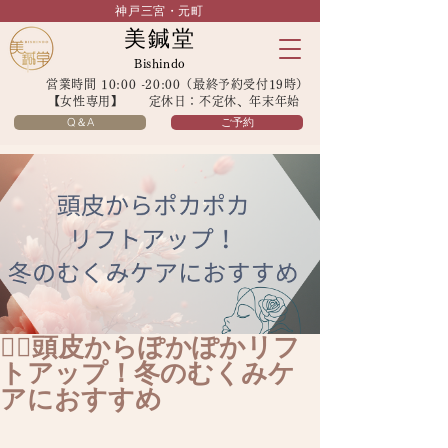
神戸三宮・元町
美鍼堂
Bishindo
営業時間 10:00 -20:00（最終予約受付19時）
【女性専用】 定休日：不定休、年末年始
Q＆A
ご予約
💆‍♀️頭皮からぽかぽかリフ
トアップ！冬のむくみケ
アにおすすめ