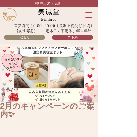
神戸三宮・元町
美鍼堂
Bishindo
営業時間 10:00 -20:00（最終予約受付19時）
【女性専用】 定休日：不定休、年末年始
Q＆A
ご予約
2月のキャンペーンのご案
内✨