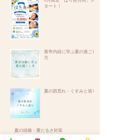
8月限定「はり灸月間」ス
タート！
黄帝内経に学ぶ夏の過ごし
方
夏の肌荒れ・くすみと巡り
夏の頭痛・重だるさ対策