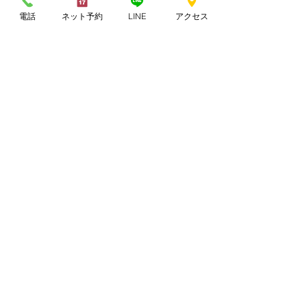
電話
ネット予約
LINE
アクセス
夏の首肩こり｜冷房と姿勢
の影響
夏の睡眠不調と自律神経
お盆期間の営業日のお知ら
せ
アーカイブ