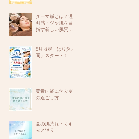
ダーマ鍼とは？透
明感・ツヤ肌を目
指す新しい肌質改
善メニュー
8月限定「はり灸月
間」スタート！
黄帝内経に学ぶ夏
の過ごし方
夏の肌荒れ・くす
みと巡り