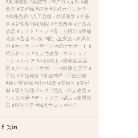
#東洋鍼灸
#美鍼堂
#神戸市
#元町
#鍼
灸院
#美容鍼
#妊活
#不妊カウンセラー
#体外受精
#人工授精
#東洋医学
#中医
学
#女性専用鍼灸院
#体質改善
#たるみ
改善
#リフトアップ
#肩こり解消
#腰痛
改善
#温活
#お灸
#吸い玉療法
#東洋美
容
#カッサマッサージ
#妊活サポート
#
婦人科ケア
#冷え性改善
#エステ
#フェ
イシャルケア
#小顔矯正
#眼精疲労回
復
#ダイエットサポート
#健康と美容
#
不妊
#不妊鍼灸
#不妊神戸
#不妊治療
#神戸美容鍼
#妊活鍼灸
#美鍼堂
#美容
鍼
#漢方温熱パック
#泥灸
#冷え改善
#
むくみ改善
#デトックス
#温活
#体質改
善
#東洋医学
#鍼灸サロン
#神戸