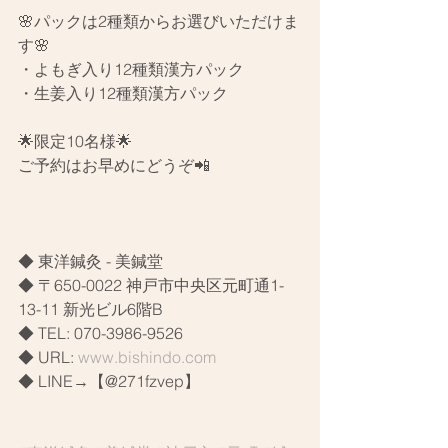
🌸パックは2種類からお選びいただけま
す🌸
・よもぎ入り12種類漢方パック
・生姜入り12種類漢方パック
🌟限定10名様🌟
ご予約はお早めにどうぞ📲
◆ 東洋鍼灸 - 美鍼堂
◆ 〒650-0022 神戸市中央区元町通1-
13-11 新光ビル6階B
◆ TEL: 070-3986-9526
◆ URL: 
www.bishindo.com
◆ LINE→【@271fzvep】