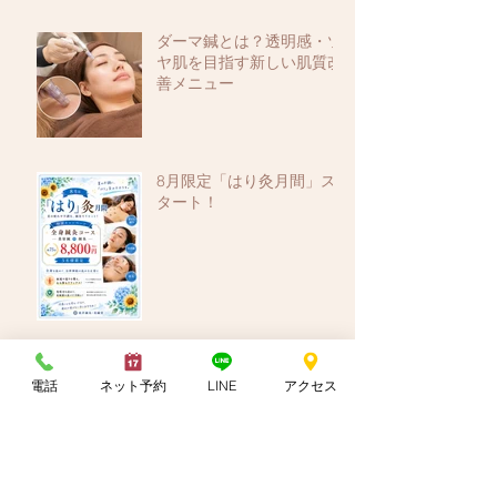
ダーマ鍼とは？透明感・ツ
ヤ肌を目指す新しい肌質改
善メニュー
8月限定「はり灸月間」ス
タート！
黄帝内経に学ぶ夏の過ごし
方
電話
ネット予約
LINE
アクセス