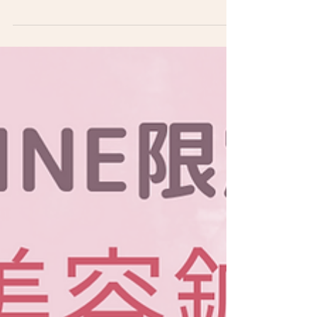
ターンオーバーとは 細胞の生まれ変わりの事を
言います。 細胞は生まれてから剥れるまでのサ
イクルが 20代は28日周期が理想です。 (年齢に
よってかわってきます) ●ターンオーバーが遅く
なると… 肌の乾燥、くすみ、毛穴など ●ターン
オーバーが早くなると…...