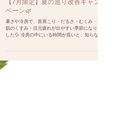
【7月限定】夏の巡り改善キャン
ペーン🌿
暑さや冷房で、首肩こり・だるさ・むくみ・お
肌のくすみ・目元疲れが出やすい季節になりま
した💦 冷房の中にいる時間が長いと、知らない
うちに身体が冷えて、首肩こりやむくみ、だる
さにつながることがあります。 また、紫外線や
冷房による乾燥で、お肌のくすみや目元の疲れ
が気になる方も増えてくる時期です。 そこで美
鍼堂では、7月限定で 「夏の巡り改善キャンペ
ーン」をご用意しました✨ 🌿 身体の巡りケア
首肩こり鍼＋温灸＋カッサ 冷房で首肩が重い
方、身体のだるさ・むくみが気になる方におす
すめです。 🌸 お顔の巡りケア 美容鍼＋電気＋
目元鍼 紫外線や冷房によるお肌の疲れ、くす
み、むくみ、目元疲れが気になる方におすすめ
です。 どちらも7月限定で 6,980円（税込）で
す✨ 夏の疲れをため込む前に、鍼灸ケアで身体