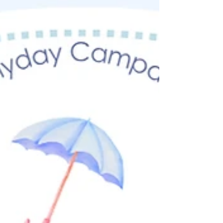
ではお顔だけでなく、首肩や背中の緊張、冷
え、身体全体の巡りも大切にしています。 首肩
がこっていると、お顔の巡りも滞りやすくな
り、くすみやむくみにつながることがありま
す。 新メニューの顔筋ほぐし美容鍼コースで
は、お顔の筋肉のこわばりやフェイスラインの
もたつきにもアプローチし、よりすっきりとし
た印象を目指します。 夏本番を迎える前に、お
顔と身体の巡りを整えて、明るく軽やかな印象
を目指しましょう。 神戸元町で美容鍼・くす
み・むくみケアなら、東