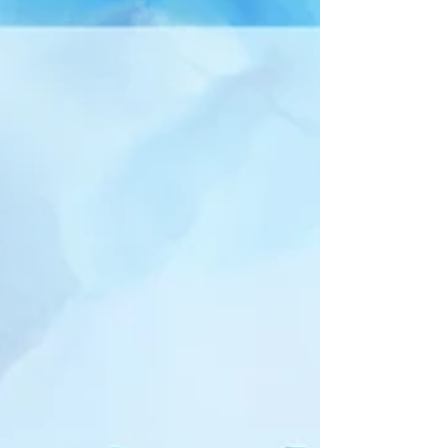
眠気が強い ・気分がすっきりしない ・胃腸が
重い ・寝ても疲れが抜けにくい 東洋医学で
は、梅雨の湿気は身体に余分な水分をため込み
やすく、巡りの低下や重だるさにつながると考
えます。 また、首肩まわりの緊張が強いと、頭
の重さや目の疲れにも影響しやすくなります。
美鍼堂では、首肩こりや背中の緊張、自律神経
の乱れ、冷え、胃腸の状態などを確認しなが
ら、身体全体のバランスを整える施術を行って
います。 梅雨の不調は、我慢しているうちに長
引いてしまうこともあります。 早めに巡りを整
えて、6月を少しでも軽やかに過ごしましょ
う。 神戸元町で梅雨の不調・自律神経ケアな
ら、東洋鍼灸・美鍼堂へ。 #神戸元町鍼灸 #梅
雨の不調 #頭痛