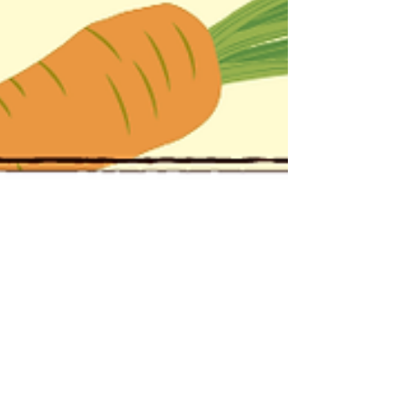
てまいります。 さて、2026年1月の営業カレン
ダーを掲載いたしました。 ご予約の際は、下記
カレンダーをご確認ください。 ・年末年始はお
身体のリズムが乱れやすい時期 ・冷えや首肩こ
り、腰の重だるさ ・自律神経の乱れ、疲れが抜
けにくい方 年明けは、お身体を整えて一年をス
タートするのにとても大切なタイミングです。
無理を溜め込まず、早めのケアをおすすめして
おります。 ご不明な点がございましたら、お気
軽にLINEよりお問い合わせください。 2026年
もどうぞよろしくお願いいたします。 ⸻ #
美鍼堂 #神戸元町鍼灸 #美容鍼 #妊活鍼灸 #東洋
医学 #自律神経ケア #冷え対策 #首肩こり #1月
営業日 #年明けメンテナンス