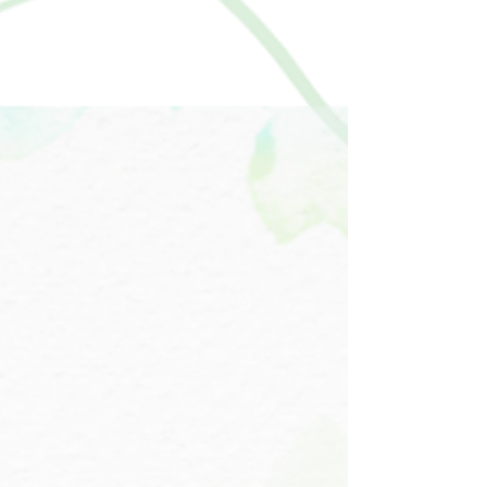
（＝胃腸）”の力 です。 ⸻ ● 酵素は「胃腸
が元気かどうか」で働きが変わる 東洋医学で
は、脾胃（胃腸）は体の中心。 ここが弱ってい
ると、 ・疲れやすい ・むくむ ・太りやすい ・
肌荒れ などが起こりやすくなります。 これら
は酵素の働きが落ちているときに見られる不調
と、とてもよく似ています。 ⸻ ● 冬に酵素
が働きにくくなる理由 12月は気温が下がり、身
体は「守るモード」に入りやすいため、 ・冷え
・代謝低下 ・消化力の低下 が起こりやすく、
酵素が働きにくくなります。 そこで大切なの
が、 “胃腸を冷やさないこと” “温かいものを中
心にすること” です。 ⸻ ● 美鍼堂の施術で
できるサポート 美鍼堂では、 ・お腹の巡りを
良くする鍼 ・背中の緊張をゆるめる鍼 ・筋膜
ほぐしで呼吸を楽にする ことで、自然と酵素が
働きやすい身体へ整えていき