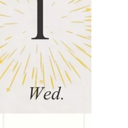
考えます。 マフラー・ネックウォーマーがおす
すめ。 ② お腹と腰を温める 下腹部が冷えると
免疫力が下がりやすく、疲れやすくなります。
カイロは“下腹・仙骨（お尻の真ん中）”が効果
的。 ③ 胃腸を整える 暴飲暴食で胃腸が弱ると
免疫力が下がりやすいため、 ・温かいもの ・
油控えめ ・休ませる時間をつくる を意識。 ④
質の良い睡眠 東洋医学では、睡眠は「気と血を
回復させる時間」。 夜更かしは免疫力を落とし
やすくなります。 ⸻