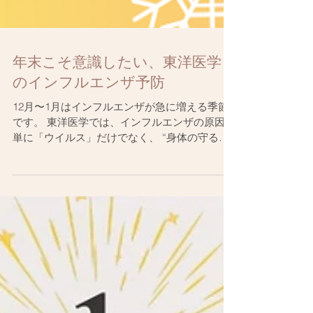
年末こそ意識したい、東洋医学
のインフルエンザ予防
12月〜1月はインフルエンザが急に増える季節
です。 東洋医学では、インフルエンザの原因は
単に「ウイルス」だけでなく、 “身体の守る力
（衛気）”が弱っているときに入りやすい と考
えます。 ⸻ ● 年末に体調を崩しやすい理由
年末は ・睡眠不足 ・仕事の忙しさ ・ストレス
・暴飲暴食 ・冷え が重なり、身体のバリアで
ある「衛気（えいき）」が弱まりやすくなりま
す。 衛気が弱ると、ウイルスに負けやすい状態
に…。 ⸻ ● 東洋医学でできる“インフル予
防”のポイント ① 首・肩を冷やさない ウイルス
は「風（ふう）」として首元から入りやすいと