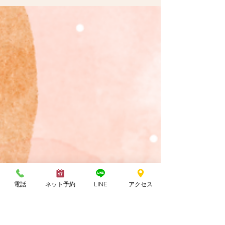
ライドカッピングの効果とは？
美鍼堂で人気の「吸い玉（カッピング）」と
「筋膜スライドカッピング」。 今回は、 ・ど
んな効果があるの？ ・鍼と組み合わせるメリッ
トは？ ・施術後の注意点は？ などを、初めて
の方でもわかりやすくまとめました😊 ⸻
🌿吸い玉・筋膜スライドカッピングとは？ 吸い
玉は、カップの陰圧によって皮膚や筋膜をやさ
しく引き上げ、 滞っている血流を一気にめぐら
せる施術です。 筋膜スライドカッピングは、
カップを滑らせながら筋膜の癒着をほぐす方法
で、 指では届きにくい深層の硬さも効率よく緩
めることができます。 ⸻ 🌸吸い玉・スラ
イドカッピングの主な効果 ✔️ ① 血流が一気に
促進される 滞りがある部分は、老廃物や水分が
電話
ネット予約
LINE
アクセス
たまりやすく冷えやすい状態。 吸い玉で血行が
改善すると、 ・肩こり ・背中のハリ ・腰の重
だるさ などが軽くなりやすくなります。 ✔️ ②
深いコリにもアプローチできる 手技で届きにく