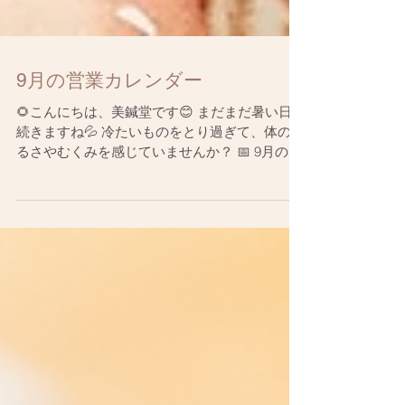
9月の営業カレンダー
🌻こんにちは、美鍼堂です😊 まだまだ暑い日が
続きますね💦 冷たいものをとり過ぎて、体のだ
るさやむくみを感じていませんか？ 📅 9月の営
業カレンダーをお届けします。 ✨9月限定キャ
ンペーン✨ 漢方温熱パック（泥灸）& 美容鍼
6,600円...