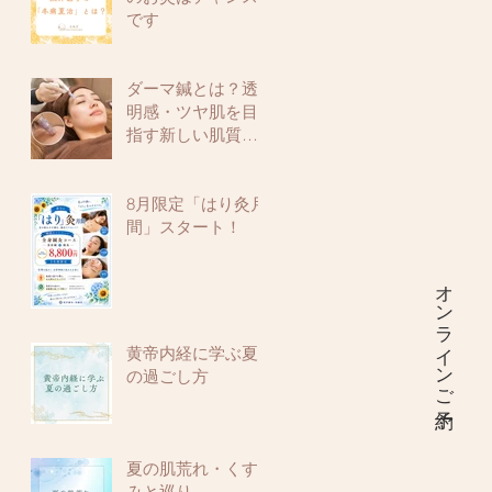
です
ダーマ鍼とは？透
明感・ツヤ肌を目
指す新しい肌質改
善メニュー
8月限定「はり灸月
間」スタート！
オンラインご予約
黄帝内経に学ぶ夏
の過ごし方
夏の肌荒れ・くす
みと巡り