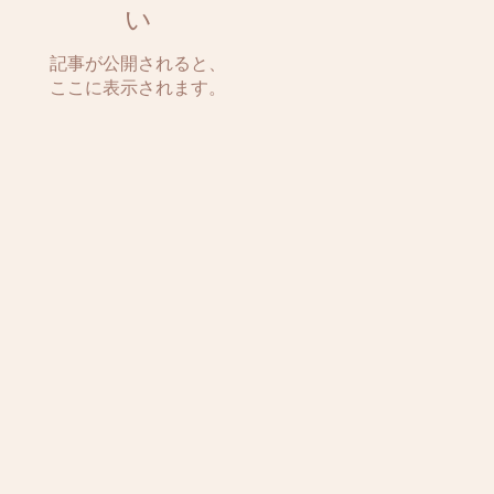
8
い
記事が公開されると、
ここに表示されます。
ト
わ
の
さ
鍼