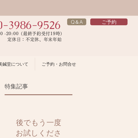
0-3986-9526
Q＆A
ご予約
00 -20:00（最終予約受付19時）
】 定休日：不定休、年末年始
美鍼堂について
ご予約・お問合せ
特集記事
ス
ご
が
後でもう一度
新
お試しくださ
ご