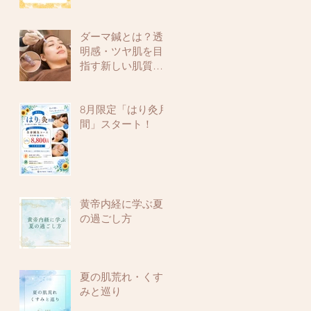
ダーマ鍼とは？透
明感・ツヤ肌を目
指す新しい肌質改
善メニュー
8月限定「はり灸月
間」スタート！
黄帝内経に学ぶ夏
の過ごし方
夏の肌荒れ・くす
みと巡り